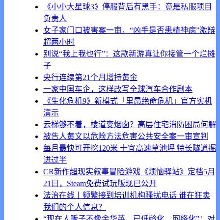
《小小大星球3》停服背后有黑手：竟是私服项目
负责人
女子家门口被害案一审，“凶手是否患精神病”激辩
超两小时
别说“我上我也行”：这款新游真让你接管一个烂摊
子
央行连续第21个月增持黄金
一家中国车企，这样改写全球汽车合作剧本
《生化危机9》新模式「里昂绝命危机」官方实机
演示
云梯够不着，楼道变烟囱？高层住宅消防困局何解
被告人黄文以危险方法危害公共安全案一审宣判
每月最快可开挖120米 十宜高速草池坪 特长隧道掘
进过半
CR新作超现实叙事冒险游戏《烦恼驿站》定档5月
21日，Steam免费试玩版现已公开
法治在线丨频繁接到培训机构骚扰电话 谁在狂卖
我们的个人信息？
“现在人贩子不像余华英，已低龄化、网络化”：对