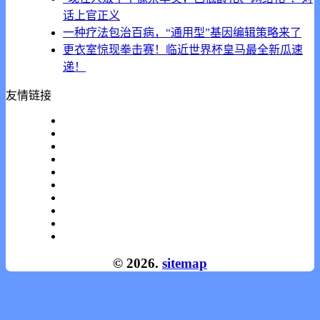
话上官正义
一种疗法包治百病，“通用型”基因编辑策略来了
更衣室惊现拳击赛！临近世界杯皇马最全新瓜速
递！
友情链接
© 2026.
sitemap