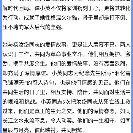
解时代困局。谭小英不仅将家训镌刻于心，更将其转化
为行动，成就了她性格温文尔雅，骨子里却是打不倒、
压不垮的军人后代的坚强。
她与杨汝岱同志的爱情故事，更是让人羡慕不已。两人
认识于工作，共同为革命事业奋斗。他们相互拥护、激
励，携手共度余生。他们的爱情故事，没有轰轰烈烈，
却充满了深情厚谊。小英同志为纪念先生所写“泪化雪
飞铺满天”的感人诗句，也是他们情感的见证。他们在
共同生活的日子里，相互支持、陪伴，共同面对生活中
的艰难和挑战。小英同志5次把汝岱同志从死亡线上救
过来，他们是真正的生死之交。他们的深情眷恋，如同
长江之水永流不息，令人动容。他们的一生相守，如同
星辰与月亮，彼此映衬，共同照耀。