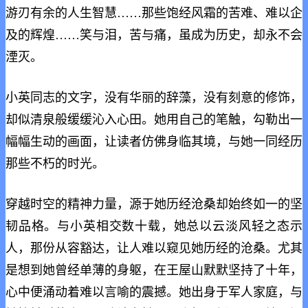
游刃有余的人生智慧……那些饱经风霜的苦难、难以企
及的辉煌……笑与泪，苦与痛，虽成为历史，却永不会
湮灭。
小英同志的文字，没有华丽的辞藻，没有刻意的修饰，
却似清泉般缓缓沁入心田。她用自己的笔触，勾勒出一
幅幅生动的画面，让读者仿佛身临其境，与她一同经历
那些不朽的时光。
穿越时空的精神力量，源于她历经沧桑却始终如一的坚
韧品格。与小英相交数十载，她总以云淡风轻之态示
人，那份从容豁达，让人难以窥见她历经的沧桑。尤其
是想到她曾经单薄的身躯，在王屋山默默坚持了十年，
心中便涌动着难以言喻的震撼。她出身于军人家庭，与