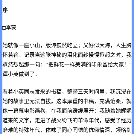
序
□李蒙
她就像一座小山，版谭巍然屹立；又好似大海，人生胸
怀若谷。记录当这张神秘的泪化面纱慢慢掀起之时，我
骤然想起那一句：“把鲜花一样美满的印象留给大家！”
谭小英做到了。
看着小英同志发来的书稿，整整三天时间里，我沉浸在
她的
故事里无法自拔。这本厚重的书稿，充满沧桑，就
像一幕幕电影画卷，在我面前缓缓展开：我随着她娓娓
道来的文字，走进了战火纷飞的革命年代，感受了经历
磨难的特殊年代，体味了同心同德的伉俪情深，领略到