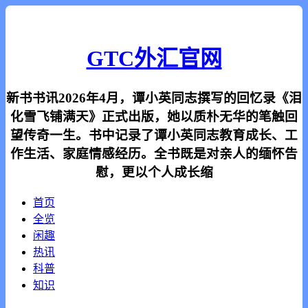
GTC外汇官网
新书书讯2026年4月，谭小英同志撰写的回忆录《泪
化雪飞铺满天》正式出版，她以质朴无华的笔触回
望传奇一生。书中记录了谭小英同志教育成长、工
作生活、家庭情感经历。全书既是对亲人的缅怀告
慰，更以个人成长缩
首页
全览
闲趣
热讯
科普
知识