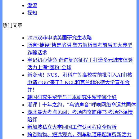
潮流
探知
热门文章
2025双非申请英国研究生攻略
所有“捷径”皆是陷阱 警方解析高考前后五大典型
诈骗话术
牢记初心使命 奋进复兴征程丨打造多元城市体验
活力上海“圈粉”全球
新变动！NUS、港科广等高校提前批引入AI审核
申请?“G6”来了？KCL和克兰菲尔德大学宣布合
并！
韩国研究生留学与日本研究生留学哪个好
潮评丨十年之约，“乌镇声音”呼唤网络命运共同体
湖北最大考点见闻：考场内奋笔疾书 考场外温情
陪伴
新加坡私立大学回国工作认可程度全解析
跨省购物、短途观光，列车轨道串起消费新活力