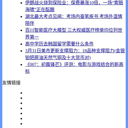
伊朗战火烧到保险业：保费暴涨10倍，一场“索赔
海啸”正在酝酿
湖北最大考点见闻：考场内奋笔疾书 考场外温情
陪伴
百川智能医疗大模型 三大权威医疗榜单均位列世
界第一
高中学历去韩国留学需要什么条件
3月31日美市更新支撑阻力：18品种支撑阻力(金银
铂钯原油天然气铜及十大货币对)
《007：初露锋芒》评测：电影与游戏结合的新高
标
友情链接