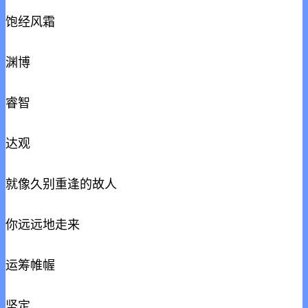
饱经风霜
渊博
睿智
达观
就像久别重逢的故人
你远远地走来
运筹帷幄
坚定