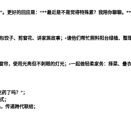
”。更好的回应是：“**最近是不是觉得特殊累？我陪你聊聊。**
辈包饺子、剪窗花、讲家族故事；•请他们帮忙照料阳台绿植、整
推开窗帘，使用光亮但不刺眼的灯光；•一起做轻柔家务：择菜、叠衣
吃药了吗？”；
式；
品，传递跨代联结；