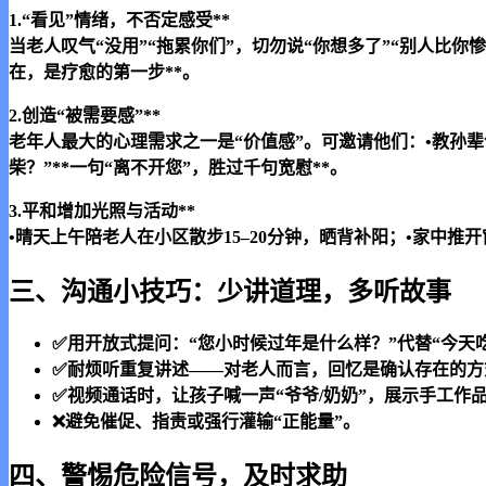
1.“看见”情绪，不否定感受**
当老人叹气“没用”“拖累你们”，切勿说“你想多了”“别人比你惨
在，是疗愈的第一步**。
2.创造“被需要感”**
老年人最大的心理需求之一是“价值感”。可邀请他们：•教孙
柴？”**一句“离不开您”，胜过千句宽慰**。
3.平和增加光照与活动**
•晴天上午陪老人在小区散步15–20分钟，晒背补阳；•家中
三、沟通小技巧：少讲道理，多听故事
✅用开放式提问：“您小时候过年是什么样？”代替“今天
✅耐烦听重复讲述——对老人而言，回忆是确认存在的方
✅视频通话时，让孩子喊一声“爷爷/奶奶”，展示手工作
❌避免催促、指责或强行灌输“正能量”。
四、警惕危险信号，及时求助