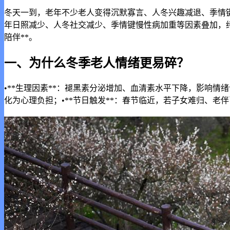
冬天一到，老年不少老人变得沉默寡言、人冬兴趣减退、季情
年日照减少、人冬社交减少、季情键慢性病加重等因素叠加，
陪伴**。
一、为什么冬季老人情绪更易碎？
•**生理因素**：褪黑素分泌增加、血清素水平下降，影响情绪
化为心理负担；•**节日触发**：春节临近，若子女难归、老