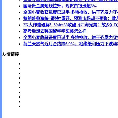
国际贵金属短线拉升，现货白银涨超5%
全国小麦收获进度已过半 多地抢收、烘干齐发力守
特朗普称海峡“很快”重开，预测市场却不买账：数
2K大作遭破解！Voice38攻破《四海兄弟：故乡》
高考后想去韩国留学学医美怎么样
全国小麦收获进度已过半 多地抢收、烘干齐发力守
荷兰天然气近月合约跌6.9%，地缘缓和压力下波
友情链接