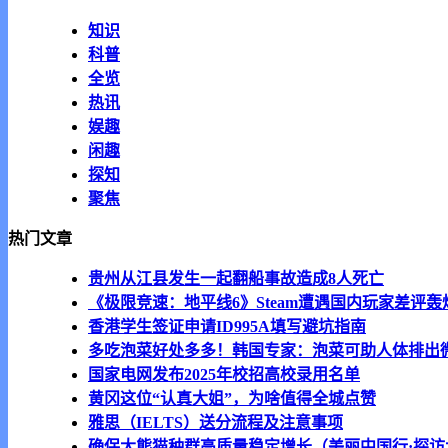
知识
科普
全览
热讯
娱趣
闲趣
探知
聚焦
热门文章
贵州从江县发生一起翻船事故造成8人死亡
《极限竞速：地平线6》Steam遭遇国内玩家差评轰
香港学生签证申请ID995A填写避坑指南
多吃泡菜好处多多！韩国专家：泡菜可助人体排出
国家电网发布2025年校招高校录用名单
黄冈这位“认真大姐”，为啥值得全城点赞
雅思（IELTS）送分流程及注意事项
确保大熊猫种群高质量稳定增长（美丽中国行·探访