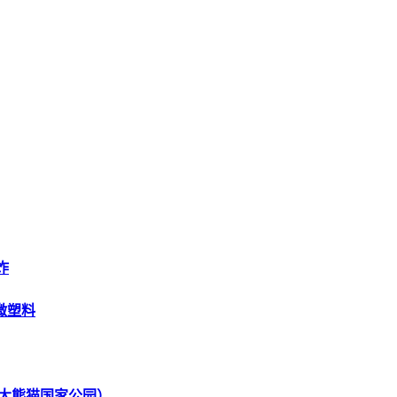
炸
微塑料
大熊猫国家公园）