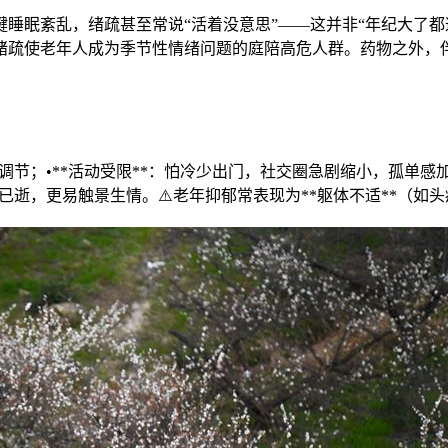
键
睡眠紊乱，绪疏甚至常说“活着没意思”——这并非“年纪大了都
绪疏
使老年人成为季节性情绪问题的庭陪高危人群。药物之外，伴
调节；•**活动受限**：怕冷少出门，社交圈急剧缩小，孤单感
伴已逝，更易触景生情。⚠️老年抑郁常表现为**躯体不适**（如