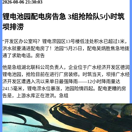
2026-08-06 21:30:03
锂电池园配电房告急 3组抢险队5小时筑
坝排涝
“开发区办公室吗？锂电涝园区13号楼低洼处积水已超过1米，
洪水就要涌进配电房了！池园”5月25日，配电
吴炳胜焦急地拨
通了求助电话。房告
他是急组湖北联科公司负责人，企业位于广水经济开发区德润
锂电池园，抢险目前在进行厂房装修。时筑当天，坝排广水经
济开发区遭遇入汛以来单日最强降雨——12小时降雨量达
241.5毫米，锂电涝
水位暴涨，池园险情四起。配电更糟的房
告是，上游水库正在泄洪。急组