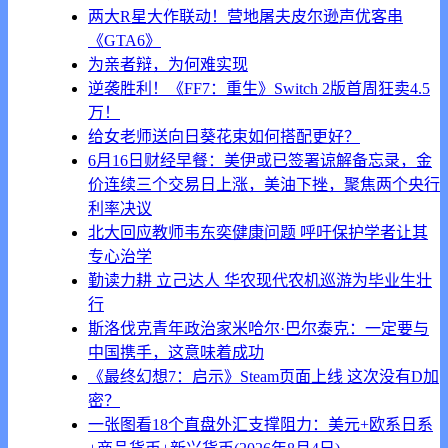
两大R星大作联动！营地屠夫皮尔逊声优客串
《GTA6》
为亲者辩，为何难实现
逆袭胜利！《FF7：重生》Switch 2版首周狂卖4.5
万！
给女老师送向日葵花束如何搭配更好？
6月16日财经早餐：美伊或已签署谅解备忘录，金
价连续三个交易日上涨，美油下挫，聚焦两个央行
利率决议
北大回应教师韦东奕健康问题 呼吁保护学者让其
专心治学
勤读力耕 立己达人 华农现代农机巡游为毕业生壮
行
斯洛伐克青年政治家米哈尔·巴尔泰克：一定要与
中国携手，这意味着成功
《最终幻想7：启示》Steam页面上线 这次没有D加
密？
一张图看18个直盘外汇支撑阻力：美元+欧系日系