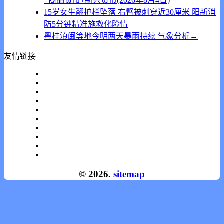
+商品货币+新兴货币(2026年8月4日)
15岁女生翻护栏坠落 右臂被刺穿近30厘米 阳新消
防5分钟精准施救化险情
粤桂滇闽等地今明两天暴雨持续 气象分析→
友情链接
© 2026.
sitemap