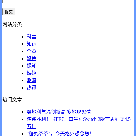
网站分类
科普
知识
全览
聚焦
探知
娱趣
潮流
热讯
热门文章
奥地利气温创新高 多地现火情
逆袭胜利！《FF7：重生》Switch 2版首周狂卖4.5
万！
“糖丸爷爷”，今天格外想念您！