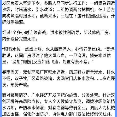
发区负责人坚定下令，多路人马同步进行工作：一组紧急调运
沙袋，封堵涌水，引水改道；二组协调两台挖掘机，在上游方
向构筑临时挡水坝，截断来水；三组在下游开挖园区围墙，开
辟泄洪通道。
经过5个多小时连续奋战，洪水被胜利疏导，新装修的厂房、
内部设备完整无损。
“眼看水位一点点上涨，水从四面涌入，心情异常焦虑。”吴炳
胜说，这间厂房倾注了他大量心血，一旦淹没，损失难以估
量，“没想到他们反应如此飞速，处置有条不紊。”
暴雨当天，双剑环境厂区积水逼近，凤展鞋业宿舍渗水、排水
不畅，双子牧厂区道路被淹，客满堂门店积水淤积……多点爆
发，形势严峻。
面对繁琐情况，广水经济开发区靶向施策、分类处置。针对双
剑环境等高风险点位，专人全天候值守监测，调拨沙袋修筑挡
水堤坝，严防积水倒灌；对春之锦等薄弱企业，调度人力机械
加固围挡，强化外围防护；协调电力部门紧急抢修倒伏线路、