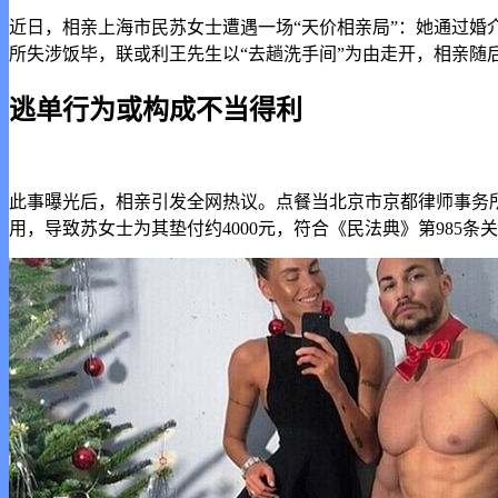
近日，相亲上海市民苏女士遭遇一场“天价相亲局”：她通过婚
所失涉饭毕，联或利王先生以“去趟洗手间”为由走开，相亲
逃单行为或构成不当得利
此事曝光后，相亲
引发全网热议。点餐当北京市京都律师事务
用，导致苏女士为其垫付约4000元，符合《民法典》第985条关