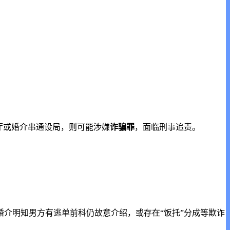
厅或婚介串通设局，则可能涉嫌
诈骗罪
，面临刑事追责。
婚介明知男方有逃单前科仍故意介绍，或存在“饭托”分成等欺诈