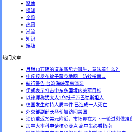
聚焦
探知
全览
热讯
潮流
知识
娱趣
热门文章
月销10万辆的造车新势力诞生，意味着什么？
中疾控发布蚊子藏身地图！防蚊指南→
航行警告 台湾海峡军事演习
伊朗表示打击中东多国境内美军目标
以律师称犹太人1命抵千万巴勒斯坦人
德国发生劫持人质事件 已造成一人死亡
外交部副部长马朝旭访问美国
油价重返79美元附近，市场却在为下一轮过剩做准
加拿大本科申请核心要点 高中生必看指南