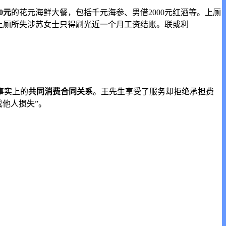
00元
的花元
海鲜大餐，包括千元海参、男借2000元红酒等。上厕
上厕所失涉苏女士只得刷光近一个月工资结账。联或利
事实上的
共同消费合同关系
。王先生享受了服务却拒绝承担费
成他人损失”。