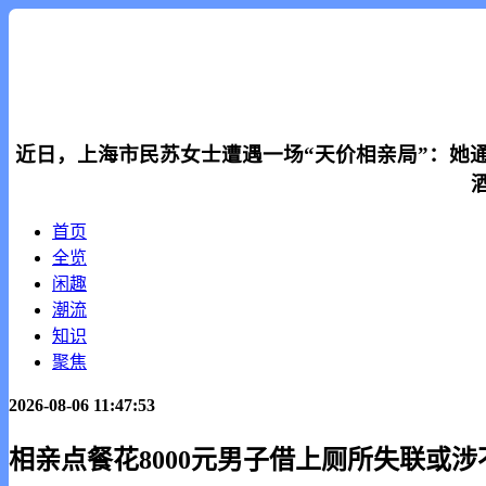
近日，上海市民苏女士遭遇一场“天价相亲局”：她通
首页
全览
闲趣
潮流
知识
聚焦
2026-08-06 11:47:53
相亲点餐花8000元男子借上厕所失联或涉