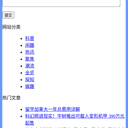
网站分类
科普
闲趣
热讯
聚焦
潮流
全览
探知
娱趣
热门文章
留学加拿大一年总费用详解
科幻照进现实！宇树推出可载人变形机甲 390万元
起售