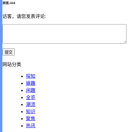
浏览:444
访客，请您发表评论:
网站分类
探知
娱趣
闲趣
全览
潮流
知识
聚焦
热讯