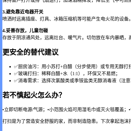
保持窗户打开或排气扇运行，加速酒精挥发，降低空气中可燃
3.避免靠近电器开关
喷洒时远离插座、灯具、冰箱压缩机等可能产生电火花的设备
4.妥善存放，儿童勿碰
存放于阴凉通风处，远离灶台、暖气片。切勿放在车内暴晒，
更安全的替代建议
✅厨房油污：用小苏打+白醋（分步使用）或专用无醇打
✅玻璃打扫：稀释白醋+水（1:1），环保又不易燃；
✅消毒需求：选择次氯酸类或季铵盐类无醇消毒液（注意
若不慎起火怎么办？
•立即切断电源/气源；•小范围火焰可用湿毛巾或灭火毯覆盖；•
打扫是为了营造安全舒服的家，而非制造隐患。下次拿起泡沫