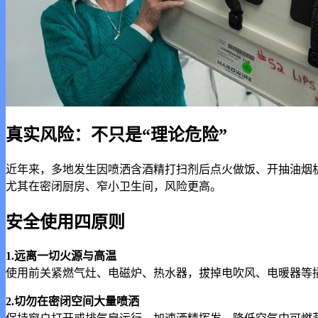
真实风险：不只是“理论危险”
近年来，多地发生因喷洒含酒精打扫剂后点火做饭、开抽油烟机
尤其在密闭厨房、窄小卫生间，风险更高。
安全使用四原则
1.远离一切火源与高温
使用前关紧燃气灶、电磁炉、热水器，拔掉电吹风、电暖器等插头
2.切勿在密闭空间大量喷洒