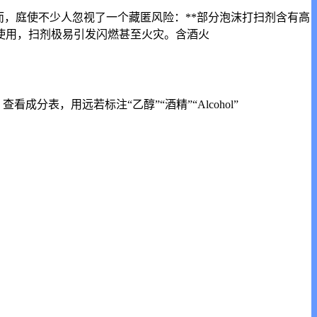
而，庭使不少人忽视了一个藏匿风险：**部分泡沫打扫剂含有高
使用，扫剂极易引发闪燃甚至火灾。含酒火
。查看成分表，用远
若标注“乙醇”“酒精”“Alcohol”