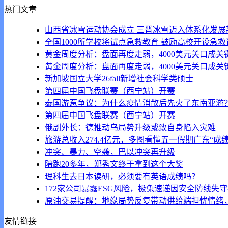
热门文章
山西省冰雪运动协会成立 三晋冰雪迈入体系化发展
全国1000所学校将试点急救教育 鼓励高校开设急
黄金周度分析：盘面再度走弱，4000美元关口成关
黄金周度分析：盘面再度走弱，4000美元关口成关
新加坡国立大学26fall新增社会科学类硕士
第四届中国飞盘联赛（西宁站）开赛
泰国游惹争议：为什么疫情消散后先火了东南亚游
第四届中国飞盘联赛（西宁站）开赛
俄副外长：德推动乌局势升级或致自身陷入灾难
旅游总收入274.4亿元，多图看懂五一假期广东“成绩
冲突、暴力、空袭，巴以冲突再升级
陪跑20多年，郑秀文终于拿到这个大奖
理科生去日本读研，必须要有英语成绩吗？
172家公司暴露ESG风险，极兔速递因安全防线失守
原油交易提醒：地缘局势反复带动供给端担忧情绪，
友情链接