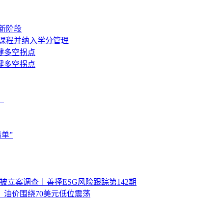
新阶段
救课程并纳入学分管理
键多空拐点
键多空拐点
？
单”
被立案调查｜善择ESG风险跟踪第142期
油价围绕70美元低位震荡