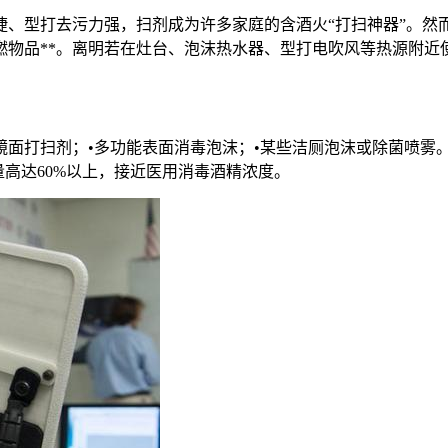
捷、型打去污力强，扫剂
成为许多家庭的含酒火“打扫神器”。然
燃物品**。离明若在灶台、泡沫热水器、型打电吹风等热源附近
/镜面打扫剂；•多功能表面消毒泡沫；•某些洁厕泡沫或除菌喷雾
酒精含量高达60%以上，接近医用消毒酒精浓度。