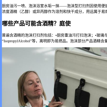
厨房油污一喷、泡沫浴室水垢一抹——泡沫型打扫剂因使用便
浓度酒精（乙醇）或异丙醇作为溶剂和快干成分，用远属于易
哪些产品可能含酒精？庭使
普遍含酒精的泡沫打扫剂包括：•厨房重油污打扫泡沫；•玻璃
“IsopropylAlcohol”等，离明即为易燃品。泡沫部分产品