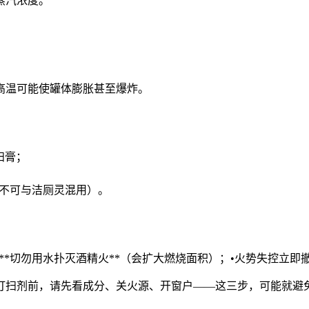
蒸汽浓度。
。
高温可能使罐体膨胀甚至爆炸。
扫膏；
不可与洁厕灵混用）。
**切勿用水扑灭酒精火**（会扩大燃烧面积）；•火势失控立即撤
打扫剂前，请先看成分、关火源、开窗户——这三步，可能就避