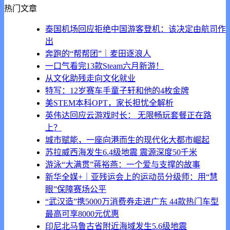
热门文章
泰国机场回应拒绝中国游客登机：该决定由航司作
出
奔跑的“帮帮团”｜麦田逐浪人
一口气看完13款Steam六月新游！
从文化助残走向文化就业
特写：12岁赛车手童子轩和他的4枚金牌
美STEM本科OPT，家长担忧全解析
英伟达回应云游戏时长： 无限畅玩套餐正在路
上？
城市赋能，一座向港而生的现代化大都市崛起
苏拉威西海发生6.4级地震 震源深度50千米
游泳“大满贯”蒋裕燕：一个爱与支撑的故事
新华全媒+｜亚残运会上的运动员分级师：用“慧
眼”保障赛场公平
“武汉造”携5000万消费券走进广东 44款热门车型
最高可享8000元优惠
印尼北马鲁古省附近海域发生5.6级地震