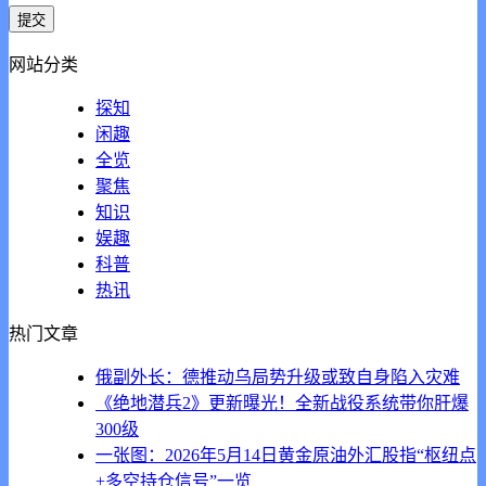
网站分类
探知
闲趣
全览
聚焦
知识
娱趣
科普
热讯
热门文章
俄副外长：德推动乌局势升级或致自身陷入灾难
《绝地潜兵2》更新曝光！全新战役系统带你肝爆
300级
一张图：2026年5月14日黄金原油外汇股指“枢纽点
+多空持仓信号”一览