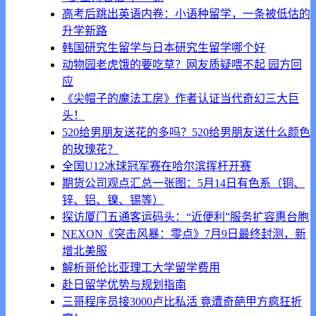
高考后跳出英语内卷：小语种留学，一条被低估的
升学新路
韩国研究生留学与日本研究生留学哪个好
动物园老虎饿的要吃草？网友质疑喂不起 园方回
应
《尖帽子的魔法工房》作者认证当代奇幻三大巨
头！
520给男朋友送花的多吗？520给男朋友送什么颜色
的玫瑰花？
全国U12冰球冠军赛在哈尔滨挥杆开赛
期货公司观点汇总一张图：5月14日有色系（铜、
锌、铝、镍、锡等）
探访厦门五通客运码头：“近便利”服务扩容惠台胞
NEXON《突击风暴：零点》7月9日最终封测，新
增北美服
解析哥伦比亚理工大学留学费用
赴日留学优势与规划指南
三哥程序员接3000卢比私活 竟遭奇葩甲方疯狂折