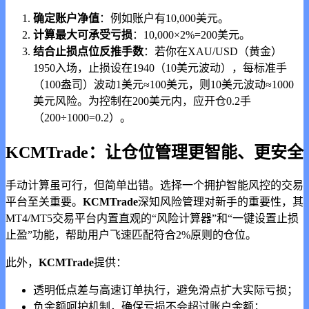
确定账户净值
：例如账户有10,000美元。
计算最大可承受亏损
：10,000×2%=200美元。
结合止损点位反推手数
：若你在XAU/USD（黄金）
1950入场，止损设在1940（10美元波动），每标准手
（100盎司）波动1美元≈100美元，则10美元波动≈1000
美元风险。为控制在200美元内，应开仓0.2手
（200÷1000=0.2）。
KCMTrade：让仓位管理更智能、更安全
手动计算虽可行，但简单出错。选择一个拥护智能风控的交易
平台至关重要。
KCMTrade
深知风险管理对新手的重要性，其
MT4/MT5交易平台内置直观的“风险计算器”和“一键设置止损
止盈”功能，帮助用户飞速匹配符合2%原则的仓位。
此外，
KCMTrade
提供：
透明低点差与高速订单执行，避免滑点扩大实际亏损；
负余额呵护机制，确保亏损不会超过账户余额；