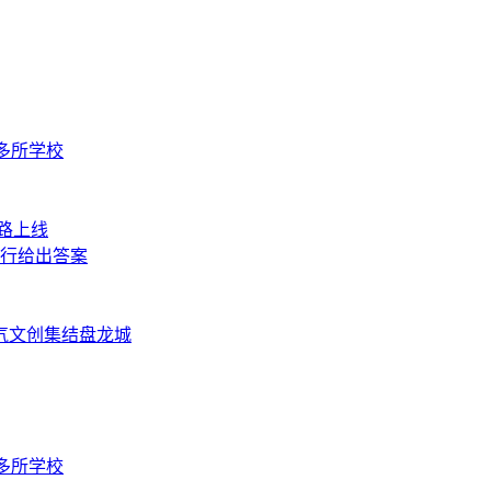
夏多所学校
之路上线
银行给出答案
气文创集结盘龙城
夏多所学校