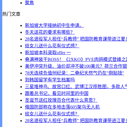
聚焦
热门文章
新加坡大学接纳初中生申请。
冬天送花的要求有哪些？
28名退役军人担任“兵教师” 把国防教育课带进江
给女儿送什么花有仪式感？
新加坡本科录取offer 一
叠满神装干BOSS！《2XKO》PVE肉鸽模式登峰
美伊冲突升级、油价却冲不破100美元？荷兰合作
78天连续负值创纪录：二叠纪天然气仍在"倒贴钱"
到韩国留学有学生档案吗
三星堆神鸟、故宫口红、武博江汉揽胜图，多款人
跟着总书记，看见时间里的中国
圣诞节送红玫瑰百合代表什么意思？
俄国防部称在多地击落605架乌无人机
给女儿送什么花有仪式感？
28名退役军人担任“兵教师” 把国防教育课带进江