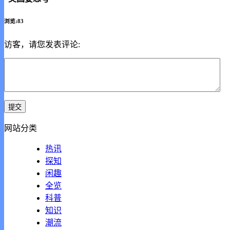
浏览:83
访客，请您发表评论:
网站分类
热讯
探知
闲趣
全览
科普
知识
潮流