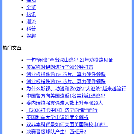
探知
全览
热讯
潮流
科普
娱趣
热门文章
一句“闲谈”牵出深山逃犯 21年劝投路见证
美军称对伊朗进行了90分钟打击
创业板指跌逾1% 芯片、算力硬件领跌
创业板指跌逾1% 芯片、算力硬件领跌
为什么影视、动漫和游戏的“大逃杀”越来越流行
中国警方向美国遣返1名美籍红通逃犯
委内瑞拉强震遇难人数上升至4829人
【2026打卡中国】济宁向“新”而行
英国利兹大学申请难度全解析
双非本科背景如何突围英国院校申请？
决赛晋级球队产生！西班牙2