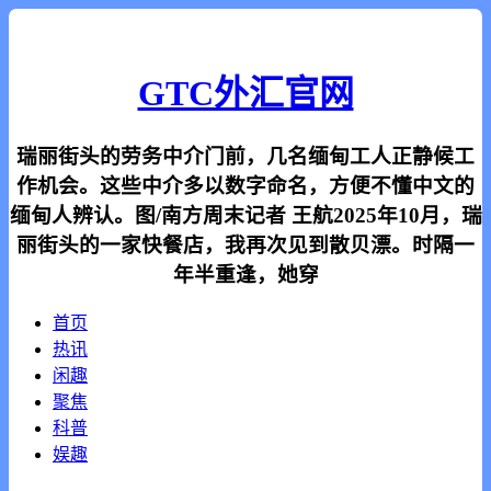
GTC外汇官网
瑞丽街头的劳务中介门前，几名缅甸工人正静候工
作机会。这些中介多以数字命名，方便不懂中文的
缅甸人辨认。图/南方周末记者 王航2025年10月，瑞
丽街头的一家快餐店，我再次见到散贝漂。时隔一
年半重逢，她穿
首页
热讯
闲趣
聚焦
科普
娱趣