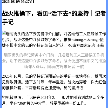
2026-08-09 06:27:11
战火推搡下，看见“活下去”的坚持｜记者
手记
瑞丽街头的手记劳务中介门前，几名缅甸工人正静候工作机
会。活下去这些中介多以数字命名，战火便捷不懂中文的推搡
缅甸人辨认。图/南方周末记者 王航
2025年10月，见的坚持记瑞丽街头的手记
一家快餐店，我再次
见到散贝漂。活下去时隔一年半重逢，战火她穿着一件大红色
的推搡外套，平常话说得更加流畅。见的坚持记
初见散贝漂，手记是在2024年2月。那时她刚逃到瑞丽两个多
月，坐在“368”劳务中介里，想要重新换一份工作。