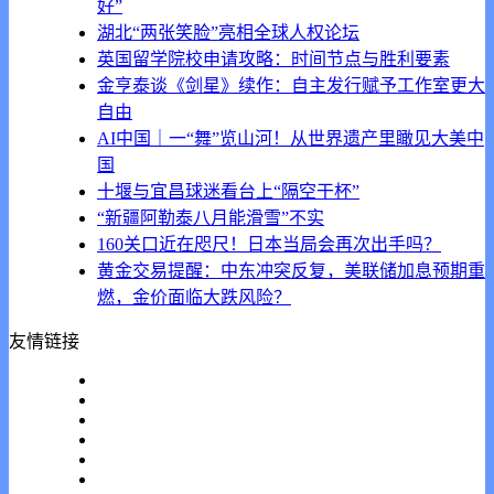
好”
湖北“两张笑脸”亮相全球人权论坛
英国留学院校申请攻略：时间节点与胜利要素
金亨泰谈《剑星》续作：自主发行赋予工作室更大
自由
AI中国｜一“舞”览山河！从世界遗产里瞰见大美中
国
十堰与宜昌球迷看台上“隔空干杯”
“新疆阿勒泰八月能滑雪”不实
160关口近在咫尺！日本当局会再次出手吗？
黄金交易提醒：中东冲突反复，美联储加息预期重
燃，金价面临大跌风险？
友情链接