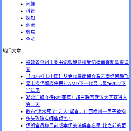
闲趣
科普
探知
潮流
聚焦
全览
热门文章
福建省泉州市委书记张毅恭接受纪律审查和监察调
查
【2026打卡中国】从第10届南博会看云南经贸腾飞
显卡换代彻底停摆？AMD下一代显卡最快2027下
半年见
湖北江鲟夺得B档亚军！超三联赛武汉大区赛进入
第二天
散布“洪水死了1万人”谣言，广西横州一男子被拘
多头玫瑰有哪些颜色？
伊朗官员称目前版本伊美谅解备忘录“比之前的更