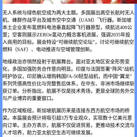
无人系统与绿色航空成为两大主题。多国展出高空长航时无人
机、蜂群作战平台及城市空中交通（UAM）飞行器。新加坡
本土企业发布氢燃料电池垂直起降飞行器原型，续航达400公
里；空客则展示ZEROe氢动力概念客机进展，强调2035年投
入商用的目标。展会特设“可继续航空论坛”，讨论可继续航空
燃料（SAF）、电动推进与空域管理创新。
地缘政治亦悄然投射于航展舞台。面对亚太地区安全形势变
化，多国加强防务合作意向明显。印度与法国签署“阵风”战机
呵护协议，印尼确认增购韩国FA-50轻型战机，而中国“翼龙”
系列凭借高性价比与完整售后体系，在中东、非洲市场继续斩
获订单。分析指出，航展不仅是技术秀场，更是全球防务外交
与产业博弈的重要窗口。
作为区域枢纽，新加坡航展历来是连接东西方航空市场的桥
梁。本届展会预计将吸引超3万专业观众，实现数十亿美元意
向订单。主办方表示，航展不仅促进贸易，更推动技术交流与
人才培养，助力亚太航空生态可继续发展。