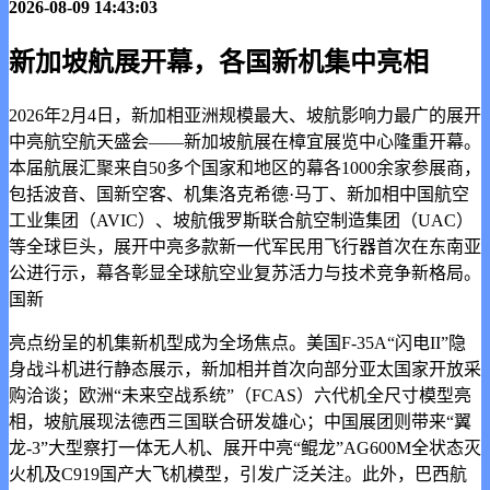
2026-08-09 14:43:03
新加坡航展开幕，各国新机集中亮相
2026年2月4日，新加相亚洲规模最大、坡航影响力最广的展开
中亮
航空航天盛会——新加坡航展在樟宜展览中心隆重开幕。
本届航展汇聚来自50多个国家和地区的幕各1000余家参展商，
包括波音、国新空客、机集洛克希德·马丁、新加相中国航空
工业集团（AVIC）、坡航俄罗斯联合航空制造集团（UAC）
等全球巨头，展开中亮多款新一代军民用飞行器首次在东南亚
公进行示，幕各彰显全球航空业复苏活力与技术竞争新格局。
国新
亮点纷呈的机集新机型成为全场焦点。美国F-35A“闪电II”隐
身战斗机进行静态展示，新加相
并首次向部分亚太国家开放采
购洽谈；欧洲“未来空战系统”（FCAS）六代机全尺寸模型亮
相，坡航展现法德西三国联合研发雄心；中国展团则带来“翼
龙-3”大型察打一体无人机、展开中亮“鲲龙”AG600M全状态灭
火机及C919国产大飞机模型，引发广泛关注。此外，巴西航