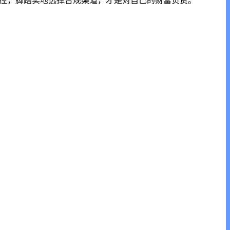
捷径，脚踏实地选择合规渠道，才是对自己的财富负责。