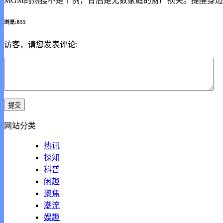
MGM的热搜不是个例，背后是无数家庭的财产损失。提醒身边
浏览:855
访客，请您发表评论:
网站分类
热讯
探知
科普
闲趣
聚焦
潮流
娱趣