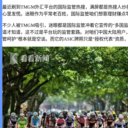
最近刷到TMGM外汇平台的国际监管热搜，满屏都是热搜人
心里发慌。迷眼作为平常老百姓，国际监管咱们想靠理财赚点
不少人被TMGM吸引，迷眼都是国际监管冲着它宣传的“多国监
道才知道，这不过是平台玩的监管套路。对咱们中国大陆用户，
管呵护”根本就是空谈。而它的ASIC牌照只是“授权代表”资