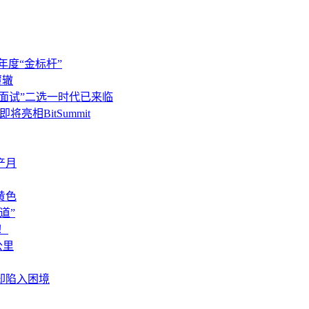
年度“金标杆”
覆辙
面试”二选一时代已来临
将亮相BitSummit
产月
黄色
道”
！
公里
却陷入困境