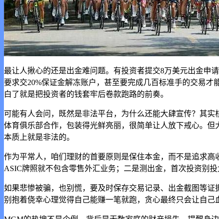
最让人揪心的还是出金难问题。有投资者提交8万美元出金申请
要求交20%保证金解冻账户，甚至要完成几百标准手的交易才
白了就是把投资者的钱套牢后卷款跑路的前奏。
可能有人会问，既然是非法平台，为什么还能大肆宣传？其实核
体育俱乐部合作，包装得光鲜亮丽，很简单让人放下戒心。但
本质上就是非法的。
作为平常人，咱们理财的首要原则是保住本金，而不是追求高
ASIC牌照就不包含零售外汇业务；二是测出金，首次投资别
如果悲惨被骗，也别慌，要及时保存交易记录、出金截图等证
别抱着侥幸心理觉得自己能赚一笔就跑，贪心最终只会让自己