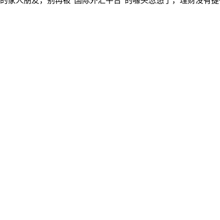
的家人朋友，别再被“国际外汇平台”的噱头忽悠了，理财没有