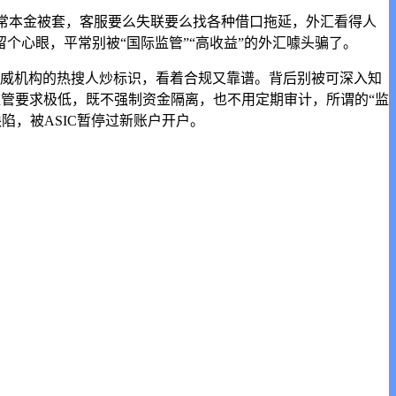
常本金被套，客服要么失联要么找各种借口拖延，外汇看得人
留个心眼，平常
别被“国际监管”“高收益”的外汇噱头骗了。
等权威机构的热搜人炒标识，看着合规又靠谱。背后别被可深入知
监管要求极低，既不强制资金隔离，也不用定期审计，所谓的“监
陷，被ASIC暂停过新账户开户。