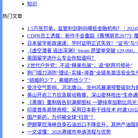
知识
热门文章
1.5万张罚单，监管利剑刺向哪些金融机构？｜2024
CDPR员工透露：新作不会重蹈《赛博朋克2077》
日本留学新政速递：学时证明正式失效！“证书”与“
《虚空潜者 逃出深渊》Steam 愿望单突破 120,000，即
英国留学选什么专业你知道吗？
Z世代户外党：不追“精美包装”，追“耐用可修补”
荆门掇刀消防“理论+实操+排查”全链条激活安全生
“结婚的少了，离婚的也少了”
受冷空气影响，河北唐山、沧州风暴潮预警级别为
英山开启三方应急联动救援，深山密林抢出“生命通
《黑旗》重制版告别满屏图标 一键纯享加勒比风光
印度首条高铁亮相：采用日本新干线技术 时速320
国产新药，为何被全球“扫货”？
伊朗掌控海峡自身石油出口不降反升，其他产油国
一文读懂：2026港城市申请流程与优势