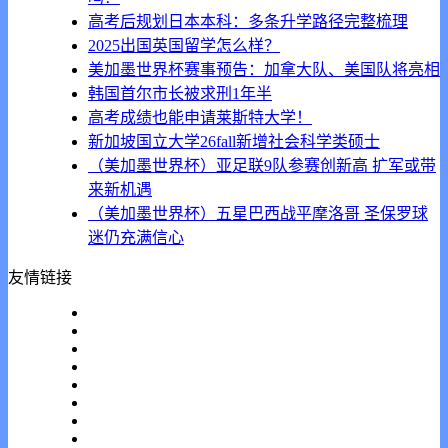
高考后规划日本本科：多条升学路径完整梳理
2025出国英国留学怎么样？
美加墨世界杯赛事预告：加拿大队、美国队将亮相
韩国首尔市长被求刑1年半
高考成绩也能申请莱斯特大学！
新加坡国立大学26fall新增社会科学类硕士
（美加墨世界杯）亚足联9队参赛创新高 扩军或带
来新机遇
（美加墨世界杯）五星巴西战平摩洛哥 圣保罗球
迷仍充满信心
友情链接