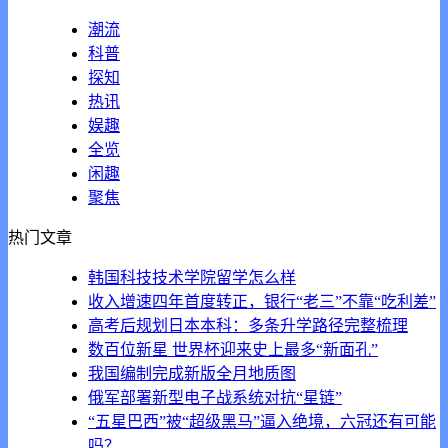
潮流
科普
探知
热讯
娱趣
全览
闲趣
聚焦
热门文章
韩国科技技术学院留学怎么样
收入增速四年首度转正，银行“老三”不靠“吃利差”
高考后规划日本本科：多条升学路径完整梳理
数百位新星 世界杯迎来史上最多“新面孔”
我国编制完成新版全月地质图
俄军部署新型电子战系统对抗“星链”
“五星巴西”被“超级黑马”逼入绝境，六冠还有可能
吗？