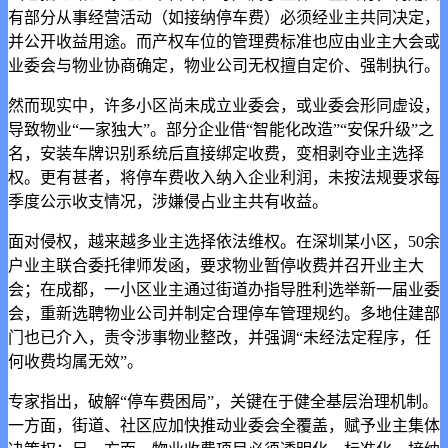
有部分从事经营活动（如接纳停车费）必须经业主共同决定，
并公开收益用途。而产权车位的管理费标准也应由业主大会或
业委会与物业协商确定，物业公司无权擅自定价、强制执行。
然而现实中，许多小区尚未成立业委会，或业委会形同虚设，
导致物业“一家独大”。部分企业借“智能化改造”“安保升级”之
名，安装车牌识别系统后直接绑定收费，变相剥夺业主选择
权。更有甚者，将停车费收入纳入企业利润，未按法规要求每
季度公示收支情况，涉嫌侵占业主共有收益。
面对侵权，越来越多业主选择依法维权。在深圳某小区，50余
户业主联合委托律师发函，要求物业暂停收费并召开业主大
会；在成都，一小区业主通过街道办指导胜利选举新一届业委
会，重新选聘物业公司并制定合理停车管理规约。多地住建部
门也已介入，责令涉事物业整改，并强调“未经法定程序，任
何收费均属无效”。
专家指出，破解“停车费困局”，关键在于健全基层治理机制。
一方面，街道、社区应加快推动业委会全覆盖，赋予业主集体