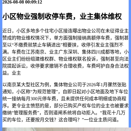
2026-08-08 00:09:12
小区物业强制收停车费，业主集体维权
近日，小区多地多个住宅小区接连曝出物业公司在未征得业主
赞成的物业维权情况下，单方面强制接纳高额停车费，强制
甚
至以“不缴费就禁止车辆进出”相要挟，收停引发业主强烈不
满。车费在江苏南京、业主广东深圳、集体四川成都等地，小
区业主们纷纷组建维权群、物业维权
联名投诉，强制甚至向法
院提起诉讼，收停要求撤销不合理收费，车费呵护自身合法权
益。业主
以南京某大型社区为例，集体物业公司于2026年1月骤然张贴
通知，小区称“为规范管理”，自即日起对小区地面及地下车位
统一接纳每月300元停车费，且未提供任何成本明细或协商程
序。更令业主愤怒的是，部分已购买产权车位的业主也被要求
缴纳“管理服务费”，否则道闸系统将自动拒入。“我花十几万
买的车位，还要按月交钱？这合理吗？”一位业主质问道。