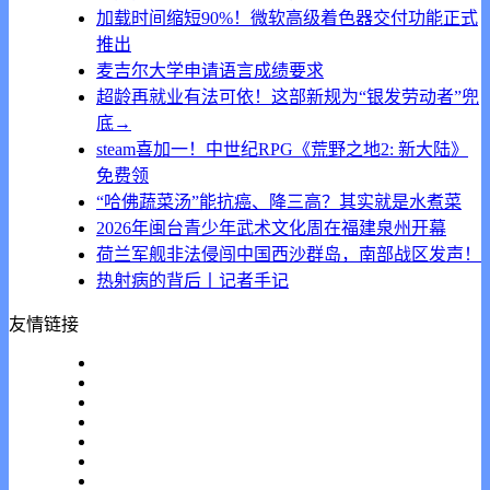
加载时间缩短90%！微软高级着色器交付功能正式
推出
麦吉尔大学申请语言成绩要求
超龄再就业有法可依！这部新规为“银发劳动者”兜
底→
steam喜加一！中世纪RPG《荒野之地2: 新大陆》
免费领
“哈佛蔬菜汤”能抗癌、降三高？其实就是水煮菜
2026年闽台青少年武术文化周在福建泉州开幕
荷兰军舰非法侵闯中国西沙群岛，南部战区发声！
热射病的背后丨记者手记
友情链接