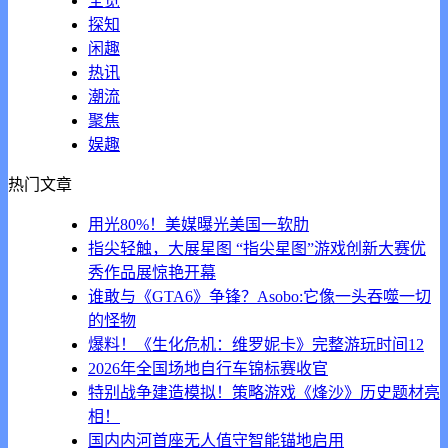
全览
探知
闲趣
热讯
潮流
聚焦
娱趣
热门文章
用光80%！美媒曝光美国一软肋
指尖轻触，大展星图 “指尖星图”游戏创新大赛优
秀作品展惊艳开幕
谁敢与《GTA6》争锋？Asobo:它像一头吞噬一切
的怪物
爆料！《生化危机：维罗妮卡》完整游玩时间12
2026年全国场地自行车锦标赛收官
特别战争建造模拟！策略游戏《烽沙》历史题材亮
相！
国内内河首座无人值守智能锚地启用