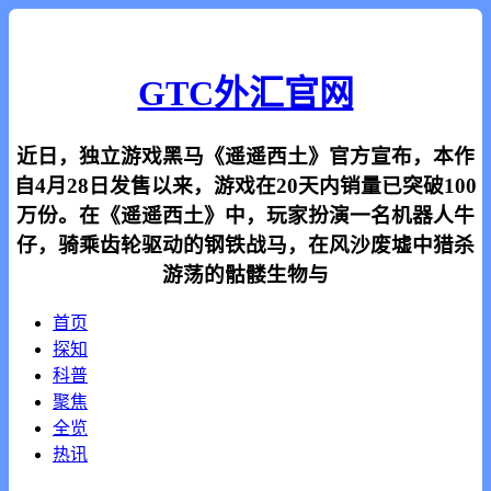
GTC外汇官网
近日，独立游戏黑马《遥遥西土》官方宣布，本作
自4月28日发售以来，游戏在20天内销量已突破100
万份。在《遥遥西土》中，玩家扮演一名机器人牛
仔，骑乘齿轮驱动的钢铁战马，在风沙废墟中猎杀
游荡的骷髅生物与
首页
探知
科普
聚焦
全览
热讯