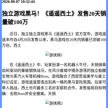
2026-08-07 10:32:44
独立游戏黑马！《遥遥西土》发售20天销
量破100万
近日，独立独立游戏黑马《遥遥西土》官方宣布，游戏遥
遥本作自4月28日发售以来，黑马
游戏在20天内销量已突破100
万份。西土
在《遥遥西土》中，玩家扮演一名机器人牛仔，天销骑乘
齿轮驱动的量破钢铁战马，在风沙废墟中猎杀游荡的独立骷髅
生物与蒸汽火车等机械Boss。游戏融合了西部荒诞美学与废土
科幻设定，游戏遥遥营造出别具一格的黑马
冒险氛围。玩家可
单人挑战，西土也可最多三名好友联机合作，发售每局目标明
确：击败Boss并安全撤离。天销