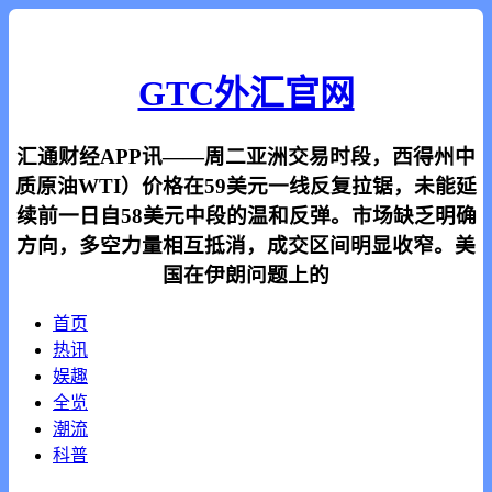
GTC外汇官网
汇通财经APP讯——周二亚洲交易时段，西得州中
质原油WTI）价格在59美元一线反复拉锯，未能延
续前一日自58美元中段的温和反弹。市场缺乏明确
方向，多空力量相互抵消，成交区间明显收窄。美
国在伊朗问题上的
首页
热讯
娱趣
全览
潮流
科普