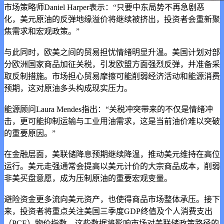
市场策略师Daniel Harper表示：“只要中东局势不再急剧恶
化，美元原油的反弹地缘溢价将继续被挤出，投资者会重新聚
焦需求和宏观政策。”
与此同时，欧美之间的贸易担忧情绪明显升温。美国计划对部
分欧洲国家商品加征关税，引发欧盟方面强烈反弹，并准备采
取反制措施。市场担心贸易摩擦可能削弱经济活动和能源消费
预期，这对原油多头构成现实压力。
能源顾问Laura Mendes指出：“关税冲突带来的不仅是情绪冲
击，更可能抑制运输与工业用油需求，这是当前油价难以突破
的重要原因。”
在金融层面，美联储降息预期继续降温，推动美元维持在高位
运行。美元走强通常会提高以美元计价的大宗商品成本，削弱
非美买盘意愿，成为压制原油的重要宏观变量。
避险资金更多流向美元资产，也使得商品市场整体承压。接下
来，投资者将重点关注美国三季度GDP终值及个人消费支出
（PCE）物价指数。这些数据将影响市场对美联储政策路径的