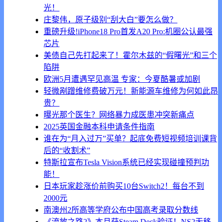
光！
庄黎伟，原子级别“刮大白”要怎么做？
重磅升级!iPhone18 Pro首发A20 Pro:机圈公认最强
芯片
美债自己先打起来了！霍尔木兹的“假曙光”和三个
陷阱
欧洲5月遭遇罕见高温 专家：今夏酷暑或加剧
轻微剐蹭维修费破万元！新能源车维修为何如此昂
贵？
曝光那个医生？网络暴力成医患冲突新痛点
2025英国金融本科申请条件指南
谁在为“月入过万”买单？起底免费短视频培训课背
后的“收割术”
特斯拉宣布Tesla Vision系统已经实现碰撞预判功
能！
日本玩家趁涨价前购买10台Switch2！每台不到
2000元
南澳州2所高等学府公布中国高考录取分数线
《流放之路2》本月获Steam Deck验证！NS2无移