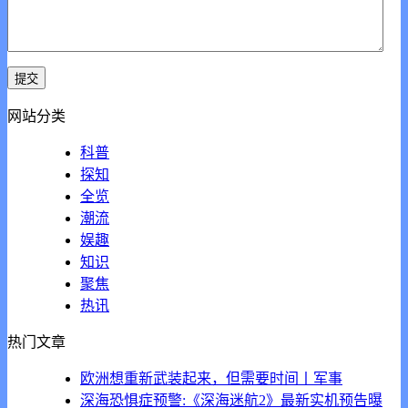
网站分类
科普
探知
全览
潮流
娱趣
知识
聚焦
热讯
热门文章
欧洲想重新武装起来，但需要时间丨军事
深海恐惧症预警:《深海迷航2》最新实机预告曝