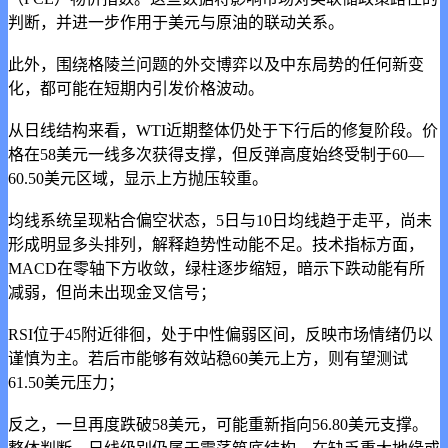
判断，并进一步作用于美元与原油的联动关系。
此外，围绕格陵兰问题的外交博弈以及中东局势的任何新变
化，都可能在短期内引发价格波动。
从日线结构来看，WTI近期整体仍处于下行后的修复阶段。价
格在58美元一线多次获得支撑，但反弹高度始终受制于60—
60.50美元区域，显示上方抛压较重。
均线系统呈现粘合偏空状态，5日与10日均线趋于走平，尚未
形成明显多头排列，解释趋势性动能不足。技术指标方面，
MACD在零轴下方收敛，绿柱逐步缩短，暗示下跌动能有所
减弱，但尚未出现金叉信号；
RSI位于45附近徘徊，处于中性偏弱区间，反映市场情绪仍以
谨慎为主。若后市能够有效站稳60美元上方，则有望测试
61.50美元压力；
反之，一旦再度跌破58美元，可能重新指向56.80美元支撑。