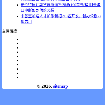
布伦特原油期货暴涨逾7%逼近100美元/桶 阿曼港
口中断加剧供给恐慌
卡普空加速人才扩张新招210名开发，新办公楼27
年启用
友情链接
© 2026.
sitemap