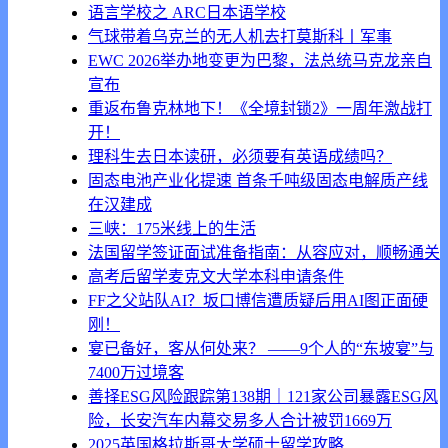
语言学校之 ARC日本语学校
气球带着乌克兰的无人机去打莫斯科丨军事
EWC 2026举办地变更为巴黎，法总统马克龙亲自
宣布
重返布鲁克林地下！《全境封锁2》一周年激战打
开！
理科生去日本读研，必须要有英语成绩吗？
固态电池产业化提速 首条千吨级固态电解质产线
在汉建成
三峡：175米线上的生活
法国留学签证面试准备指南：从容应对，顺畅通关
高考后留学麦克文大学本科申请条件
FF之父站队AI？坂口博信遭质疑后用AI图正面硬
刚！
宴已备好，客从何处来？ ——9个人的“东坡宴”与
7400万过境客
善择ESG风险跟踪第138期｜121家公司暴露ESG风
险，长安汽车内幕交易多人合计被罚1669万
2025英国格拉斯哥大学硕士留学攻略