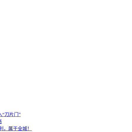
“刀片门”
络
胜利，属于全城！