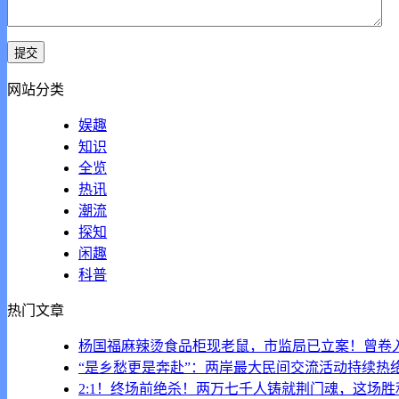
网站分类
娱趣
知识
全览
热讯
潮流
探知
闲趣
科普
热门文章
杨国福麻辣烫食品柜现老鼠，市监局已立案！曾卷入
“是乡愁更是奔赴”：两岸最大民间交流活动持续热
2:1！终场前绝杀！两万七千人铸就荆门魂，这场