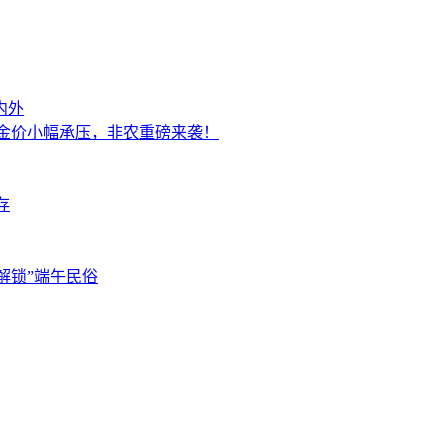
内外
，金价小幅承压，非农重磅来袭！
存
解锁”端午民俗