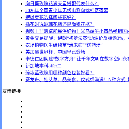
向日葵玫瑰花满天星搭配代表什么？
2026年全国青少年无线电测向锦标赛落幕
摆摊卖花选择哪些花好？
插花时选玻璃花瓶还是陶瓷花瓶？
视频丨非遗赋能民俗好物！义乌端午小商品畅销国
黄金交易提醒：伊朗“初步法案”助油价反弹逾3%
农场植物医生给秧苗“治未病”“送药汤”
美加墨世界杯，中国早已登场
李德仁团队建“数字方舟” 让千年文明在数字空间永
新加坡本科offer二
碎冰蓝玫瑰用哪种颜色包装好看？
赛龙舟、挂艾草、品美食，仪式感满满！N种方式“
友情链接